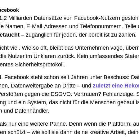
Facebook
1,2 Milliarden Datensätze von Facebook-Nutzern gestoh
wie Namen, E-Mail-Adressen und Telefonnummern. Teile 
getaucht
– zugänglich für jeden, der bereit ist zu zahlen.
ht viel. Wie so oft, bleibt das Unternehmen vage, übe
die Nutzer im Unklaren zurück. Kein umfassendes State
entes Sicherheitsprotokoll.
all. Facebook steht schon seit Jahren unter Beschuss: D
men, Datenweitergabe an Dritte – und
zuletzt eine Reko
rstößen gegen die DSGVO. Vertrauen? Fehlanzeige. S
ng und ein System, das nicht für die Menschen gebaut ist
n und Datenhändler.
als nur eine weitere Panne. Denn wenn die Plattform, au
aten schützt – wie soll sie dann deine kreative Arbeit, d