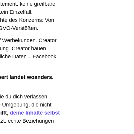
tement, keine greifbare
in Einzelfall.
chte des Konzerns: Von
SGVO-Verstößen.
auf Werbekunden.
Creator
rung. Creator bauen
önliche Daten – Facebook
wert landet woanders.
ie du dich verlassen
ne Umgebung, die nicht
lft,
deine Inhalte selbst
ützt, echte Beziehungen